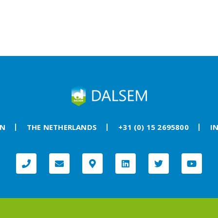
RN
THE NETHERLANDS
+31 (0) 15 2695800
I