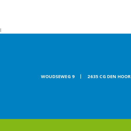
l
WOUDSEWEG 9
2635 CG DEN HOO