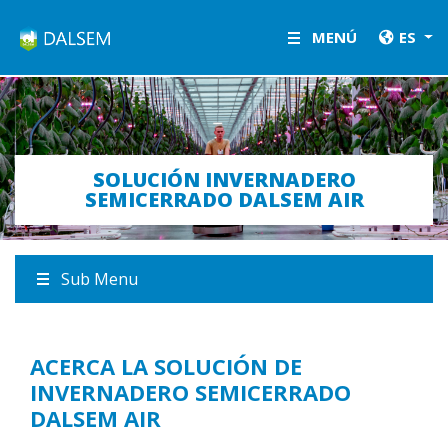
LETSGROW.COM
MENÚ
ES
SOLUCIÓN INVERNADERO
SEMICERRADO DALSEM AIR
Sub Menu
ACERCA LA SOLUCIÓN DE
INVERNADERO SEMICERRADO
DALSEM AIR